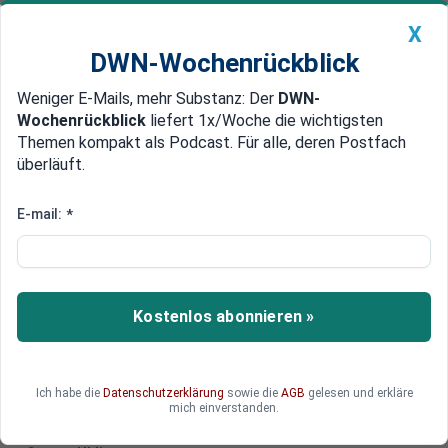
X
DWN-Wochenrückblick
Weniger E-Mails, mehr Substanz: Der
DWN-
Geldanlage Premium
Newsticker
MEIN DWN:
Wochenrückblick
liefert 1x/Woche die wichtigsten
Edelmetalle
DWN-Magazin
China
Themen kompakt als Podcast. Für alle, deren Postfach
überläuft.
DWN-Wochenrückblick
Auto Premium
Ölpreis-Deckel gegen Russland
E-mail:
*
schadet vor allem Europa
Die Sanktionen gegen Russland schaden bisher
vor allem Europa. Daran wird auch der
Kostenlos abonnieren »
Preisdeckel auf russisches Öl nichts ändern, den
die EU nächste Woche startet.
Ich habe die
Datenschutzerklärung
sowie die
AGB
gelesen und erkläre
mich einverstanden.