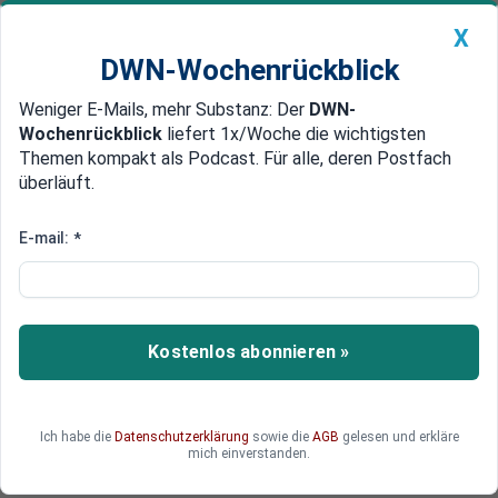
X
DWN-Wochenrückblick
Weniger E-Mails, mehr Substanz: Der
DWN-
Geldanlage Premium
Newsticker
MEIN DWN:
Wochenrückblick
liefert 1x/Woche die wichtigsten
Edelmetalle
DWN-Magazin
China
Themen kompakt als Podcast. Für alle, deren Postfach
überläuft.
DWN-Wochenrückblick
Auto Premium
China meldet starke
E-mail:
*
Aufstockung seiner
Goldreserven
Kostenlos abonnieren »
China treibt die Trennung vom Dollar weiter
voran. Nach mehr als drei Jahren hat das Land
nun erstmals wieder einen starken Anstieg
seiner Goldreserven vermeldet.
Ich habe die
Datenschutzerklärung
sowie die
AGB
gelesen und erkläre
mich einverstanden.