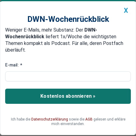
X
DWN-Wochenrückblick
Weniger E-Mails, mehr Substanz: Der
DWN-
Geldanlage Premium
Newsticker
MEIN DWN:
Wochenrückblick
liefert 1x/Woche die wichtigsten
Edelmetalle
DWN-Magazin
China
Themen kompakt als Podcast. Für alle, deren Postfach
überläuft.
DWN-Wochenrückblick
Auto Premium
3 Tage Öl-Preisdeckel gegen
E-mail:
*
Russland - Was hat er bisher
bewirkt?
Kostenlos abonnieren »
Der gefürchtete Ölpreis-Anstieg ist bisher
ausgeblieben. Doch der Preisdeckel auf
russisches Öl sorgt für Verwirrung und die
Antwort aus Moskau steht noch aus.
Ich habe die
Datenschutzerklärung
sowie die
AGB
gelesen und erkläre
mich einverstanden.