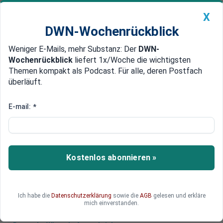
X
DWN-Wochenrückblick
Weniger E-Mails, mehr Substanz: Der
DWN-
Geldanlage Premium
Newsticker
MEIN DWN:
Wochenrückblick
liefert 1x/Woche die wichtigsten
Edelmetalle
DWN-Magazin
China
Themen kompakt als Podcast. Für alle, deren Postfach
überläuft.
DWN-Wochenrückblick
Auto Premium
Abhängigkeit von China: Risiko
E-mail:
*
für deutsche Wirtschaft steigt
Nur ein kleiner Teil der deutschen Produktion ist
von China-Importen abhängig, so eine IfW-Studie.
Kostenlos abonnieren »
Jedoch dominiert China bei einigen Rohstoffen
und Produkten.
Ich habe die
Datenschutzerklärung
sowie die
AGB
gelesen und erkläre
mich einverstanden.