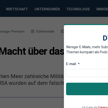
WIRTSCHAFT
UNTERNEHMEN
TECHNOLOGIE
IMMOB
anlage Premium
Edelmetalle
DWN-Magazin
Chin
D
Weniger E-Mails, mehr Sub
 Macht über das Südchin
Themen kompakt als Podcast
E-mail:
*
hen Meer zahlreiche Militärbasen errichtet u
 USA wurden auf dem falschen Fuß erwischt.
Ich habe die
Datens