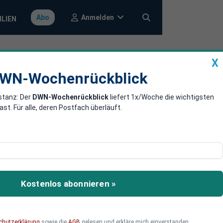
Anmelden
Abo
ILIEN
X
a
DWN-Wochenrückblick
WN-Wochenrückblick
stanz: Der
DWN-Wochenrückblick
liefert 1x/Woche die wichtigsten
esische Meer
. Für alle, deren Postfach überläuft.
nd ist nun die dominante
Kostenlos abonnieren »
chutzerklärung
sowie die
AGB
gelesen und erkläre mich einverstanden.