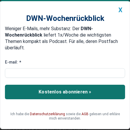
X
DWN-Wochenrückblick
Weniger E-Mails, mehr Substanz: Der
DWN-
Geldanlage Premium
Newsticker
MEIN DWN:
Wochenrückblick
liefert 1x/Woche die wichtigsten
Edelmetalle
DWN-Magazin
China
Themen kompakt als Podcast. Für alle, deren Postfach
überläuft.
DWN-Wochenrückblick
Auto Premium
Restrukturierungen:
E-mail:
*
Prestigeträchtiges MAN-Werk in
Polen fährt weiter am Abgrund
Kostenlos abonnieren »
Ein Geschäftszeig für den traditionsreichen
Konzern MAN ist die Produktion von E-Bussen. In
Polen, einem europäischen Zentrum für E-
Mobilität, steht es massiv unter Druck.
Ich habe die
Datenschutzerklärung
sowie die
AGB
gelesen und erkläre
mich einverstanden.
Gewerkschaften fürchten sogar einen stillen
Abbau des polnischen Standortes.