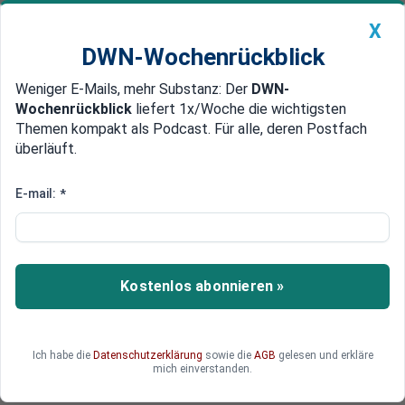
X
DWN-Wochenrückblick
Weniger E-Mails, mehr Substanz: Der
DWN-
Geldanlage Premium
Newsticker
MEIN DWN:
Wochenrückblick
liefert 1x/Woche die wichtigsten
Edelmetalle
DWN-Magazin
China
Themen kompakt als Podcast. Für alle, deren Postfach
überläuft.
DWN-Wochenrückblick
Auto Premium
Bestseller-Autor Weik:
E-mail:
*
Deutschland ist nicht mehr
wettbewerbsfähig
Kostenlos abonnieren »
Bestseller-Autor Matthias Weik skizziert in
seinem neuen Buch den Abstieg des einstigen
Exportweltmeisters – und zeigt auf, was Sie tun
können, um sich für eine unruhige Zukunft zu
Ich habe die
Datenschutzerklärung
sowie die
AGB
gelesen und erkläre
mich einverstanden.
wappnen.