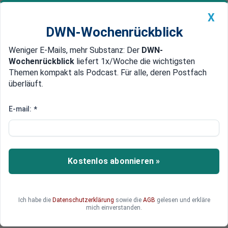
X
DWN-Wochenrückblick
Weniger E-Mails, mehr Substanz: Der
DWN-
Geldanlage Premium
Newsticker
MEIN DWN:
Wochenrückblick
liefert 1x/Woche die wichtigsten
Edelmetalle
DWN-Magazin
China
Themen kompakt als Podcast. Für alle, deren Postfach
überläuft.
DWN-Wochenrückblick
Auto Premium
Fachkräfte kommen nicht nach
E-mail:
*
Deutschland – sie verlassen in
Scharen das Land
Kostenlos abonnieren »
Bestseller-Autor Matthias Weik beschreibt die
bittere Realität eines Landes, das den Anschluss
an die Weltspitze verloren hat – und weiter
abzurutschen droht.
Ich habe die
Datenschutzerklärung
sowie die
AGB
gelesen und erkläre
mich einverstanden.