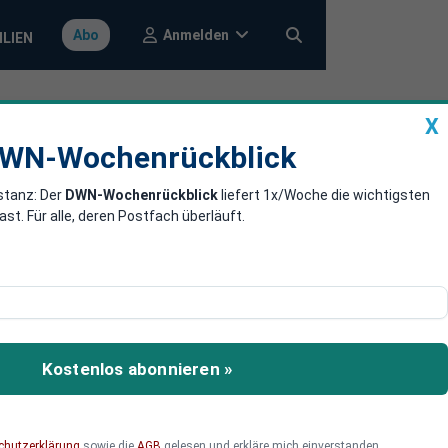
Anmelden
Abo
ILIEN
X
a
DWN-Wochenrückblick
WN-Wochenrückblick
stanz: Der
DWN-Wochenrückblick
liefert 1x/Woche die wichtigsten
tigen
. Für alle, deren Postfach überläuft.
 um ihr Kapital zu
swerte Anlagestrategien
Kostenlos abonnieren »
chutzerklärung
sowie die
AGB
gelesen und erkläre mich einverstanden.