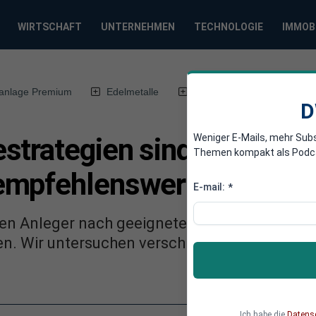
WIRTSCHAFT
UNTERNEHMEN
TECHNOLOGIE
IMMOB
anlage Premium
Edelmetalle
DWN-Magazin
Chin
D
Weniger E-Mails, mehr Sub
strategien sind im derzei
Themen kompakt als Podcast
empfehlenswert?
E-mail:
*
en Anleger nach geeigneten Anlagestrategien,
en. Wir untersuchen verschiedene empfehlen
Ich habe die
Datens