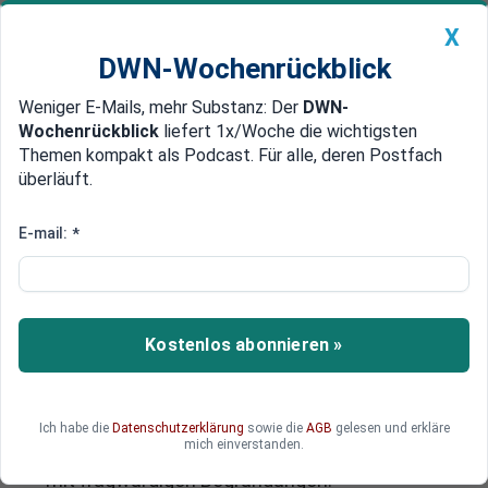
X
DWN-Wochenrückblick
Weniger E-Mails, mehr Substanz: Der
DWN-
Geldanlage Premium
Newsticker
MEIN DWN:
Wochenrückblick
liefert 1x/Woche die wichtigsten
Edelmetalle
DWN-Magazin
China
Themen kompakt als Podcast. Für alle, deren Postfach
überläuft.
DWN-Wochenrückblick
Auto Premium
DWN-Exklusiv:
E-mail:
*
„Sondervermögen sind ein
Instrument der Verschleierung“
Kostenlos abonnieren »
Der Präsident des Bundes der Steuerzahler warnt
im DWN-Gespräch vor einer Aushöhlung der
Schuldengrenze. Mithilfe von Sondervermögen
dehnen Regierungen auf Bundes- und
Ich habe die
Datenschutzerklärung
sowie die
AGB
gelesen und erkläre
mich einverstanden.
Landesebene immer häufiger den Haushalt aus
– mit fragwürdigen Begründungen.