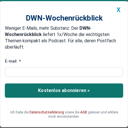
X
DWN-Wochenrückblick
Weniger E-Mails, mehr Substanz: Der
DWN-
Geldanlage Premium
Newsticker
MEIN DWN:
Wochenrückblick
liefert 1x/Woche die wichtigsten
Edelmetalle
DWN-Magazin
China
Themen kompakt als Podcast. Für alle, deren Postfach
überläuft.
DWN-Wochenrückblick
Auto Premium
Gesetzesänderungen ab 2024:
E-mail:
*
Kommt ein neuer
Lastenausgleich?
Kostenlos abonnieren »
Droht Deutschland 2024 ein neuer
Lastenausgleich und die Enteignung von
Vermögen? Und welche Neuregelungen ergeben
sich im Beitrags- und Melderecht der
Ich habe die
Datenschutzerklärung
sowie die
AGB
gelesen und erkläre
mich einverstanden.
Sozialversicherungen?