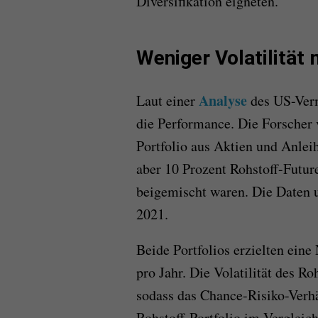
Diversifikation eigneten.
Weniger Volatilität
Analyse
Laut einer
des US-Verm
die Performance. Die Forscher v
Portfolio aus Aktien und Anlei
aber 10 Prozent Rohstoff-Futur
beigemischt waren. Die Daten 
2021.
Beide Portfolios erzielten eine
pro Jahr. Die Volatilität des Ro
sodass das Chance-Risiko-Verhä
Rohstoff-Portfolio im Vergleich