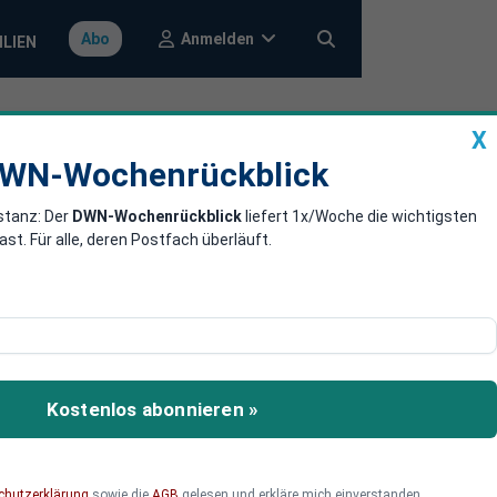
Anmelden
Abo
ILIEN
X
a
DWN-Wochenrückblick
WN-Wochenrückblick
stanz: Der
DWN-Wochenrückblick
liefert 1x/Woche die wichtigsten
. Für alle, deren Postfach überläuft.
rgangenen Jahr. Lohnt sich
Kostenlos abonnieren »
chutzerklärung
sowie die
AGB
gelesen und erkläre mich einverstanden.