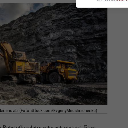
biriens ab. (Foto: iStock.com/EvgenyMiroshnichenko)
 Rohstoffe relativ schwach rentiert. Etwa