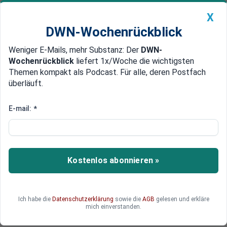
X
DWN-Wochenrückblick
Weniger E-Mails, mehr Substanz: Der
DWN-
Geldanlage Premium
Newsticker
MEIN DWN:
Wochenrückblick
liefert 1x/Woche die wichtigsten
Edelmetalle
DWN-Magazin
China
Themen kompakt als Podcast. Für alle, deren Postfach
überläuft.
DWN-Wochenrückblick
Auto Premium
Putin sagt Wagner-Söldnern
E-mail:
*
Straffreiheit zu
Teil des Deals zur Beendigung der Wagner-
Rebellion ist eine Straffreiheit für die Söldner.
Kostenlos abonnieren »
Sogar die Anklage gegen Anführer Prigoschin
wird fallen gelassen. Doch der Konflikt zieht
Folgen nach sich.
Ich habe die
Datenschutzerklärung
sowie die
AGB
gelesen und erkläre
mich einverstanden.