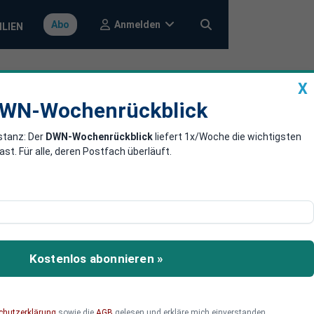
Anmelden
Abo
ILIEN
X
a
DWN-Wochenrückblick
WN-Wochenrückblick
stanz: Der
DWN-Wochenrückblick
liefert 1x/Woche die wichtigsten
n Produzenten
. Für alle, deren Postfach überläuft.
 – und macht damit China
 Aufstieg Südostasiens.
Kostenlos abonnieren »
chutzerklärung
sowie die
AGB
gelesen und erkläre mich einverstanden.