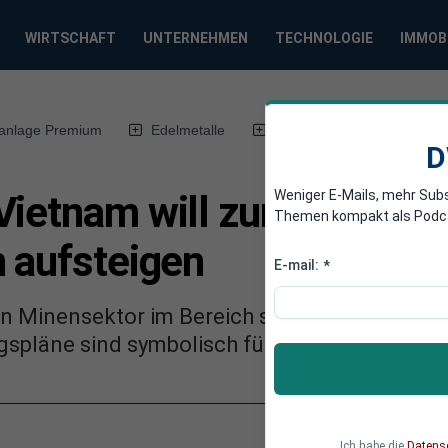
WIRTSCHAFT
UNTERNEHMEN
TECHNOLOGIE
IMMOB
anlage Premium
Edelmetalle
DWN-Magazin
Chin
D
Weniger E-Mails, mehr Sub
Vietnam will zum größte
Themen kompakt als Podcast
n aufsteigen
E-mail:
*
n Minensektor im Bereich seltener Erden auf
spläne sind symbolisch für den industriellen
Ich habe die
Datens