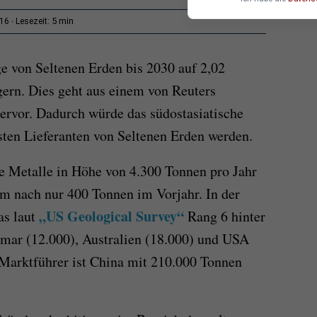
5 min
:16
Lesezeit:
e von Seltenen Erden bis 2030 auf 2,02
gern. Dies geht aus einem von Reuters
ervor. Dadurch würde das südostasiatische
ten Lieferanten von Seltenen Erden werden.
e Metalle in Höhe von 4.300 Tonnen pro Jahr
um nach nur 400 Tonnen im Vorjahr.
In der
„US Geological Survey“
as laut
Rang 6
hinter
mar (12.000), Australien (18.000) und USA
Marktführer ist China mit 210.000 Tonnen