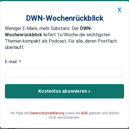
X
DWN-Wochenrückblick
Weniger E-Mails, mehr Substanz: Der
DWN-
Geldanlage Premium
Newsticker
MEIN DWN:
Wochenrückblick
liefert 1x/Woche die wichtigsten
Edelmetalle
DWN-Magazin
China
Themen kompakt als Podcast. Für alle, deren Postfach
überläuft.
DWN-Wochenrückblick
Auto Premium
Russland gerät beim Kampf um
E-mail:
*
Energie ins Hintertreffen
Europa hat sich von russischer Energie gelöst,
zugunsten von China und Indien. Indien stößt nun
Kostenlos abonnieren »
an die Grenzen seines Ölkonsums. Lachender
Dritter sind die USA.
Ich habe die
Datenschutzerklärung
sowie die
AGB
gelesen und erkläre
mich einverstanden.