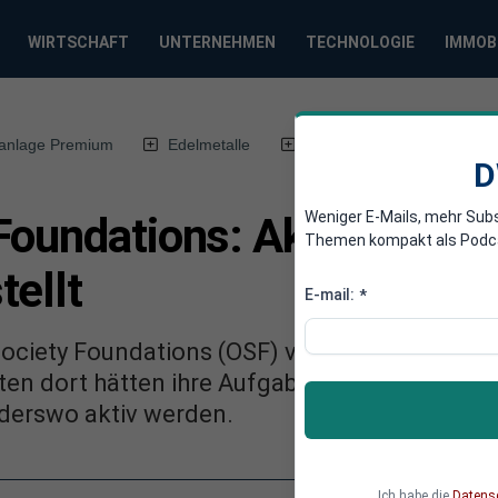
WIRTSCHAFT
UNTERNEHMEN
TECHNOLOGIE
IMMOB
anlage Premium
Edelmetalle
DWN-Magazin
Chin
D
Weniger E-Mails, mehr Sub
oundations: Aktivitäten i
Themen kompakt als Podcast
tellt
E-mail:
*
Society Foundations (OSF) von George Soros i
aten dort hätten ihre Aufgaben übernommen. D
nderswo aktiv werden.
Ich habe die
Datens