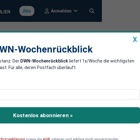
Anmelden
Abo
ILIEN
X
a
DWN-Wochenrückblick
WN-Wochenrückblick
stanz: Der
DWN-Wochenrückblick
liefert 1x/Woche die wichtigsten
n der EU
. Für alle, deren Postfach überläuft.
n der EU werden großteils
aher will die
Kostenlos abonnieren »
chutzerklärung
sowie die
AGB
gelesen und erkläre mich einverstanden.