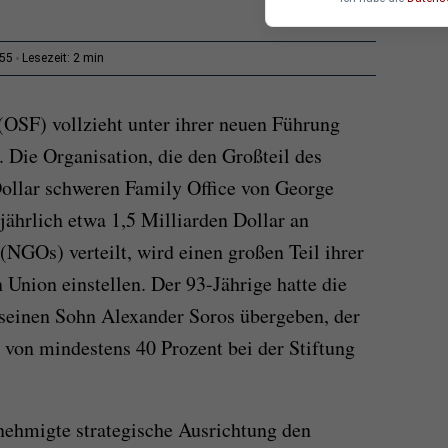
2 min
:55
Lesezeit:
OSF) vollzieht unter ihrer neuen Führung
 Die Organisation, die den Großteil des
ollar schweren Family Office von George
 jährlich etwa 1,5 Milliarden Dollar an
(NGOs) verteilt, wird einen großen Teil ihrer
 Union einstellen. Der 93-Jährige hatte die
 seinen Sohn Alexander Soros übergeben, der
von mindestens 40 Prozent bei der Stiftung
enehmigte strategische Ausrichtung den