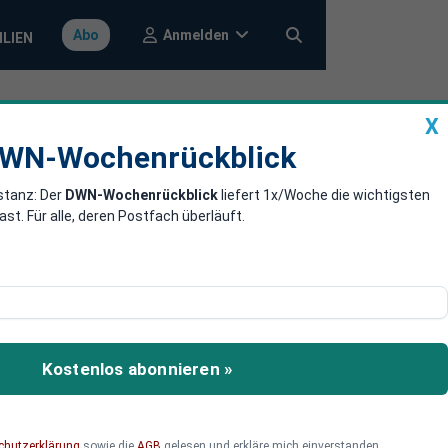
Anmelden
Abo
ILIEN
X
a
DWN-Wochenrückblick
WN-Wochenrückblick
stanz: Der
DWN-Wochenrückblick
liefert 1x/Woche die wichtigsten
inbruch
. Für alle, deren Postfach überläuft.
fträge so stark
Kostenlos abonnieren »
chutzerklärung
sowie die
AGB
gelesen und erkläre mich einverstanden.