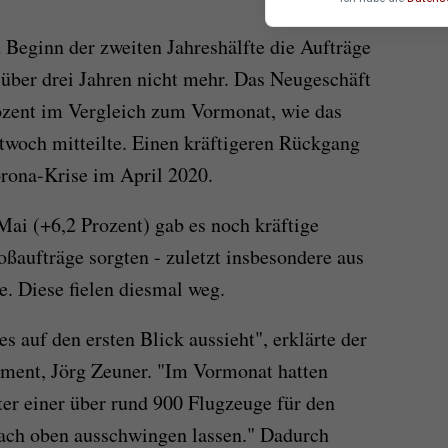
 Beginn der zweiten Jahreshälfte die Aufträge
 über drei Jahren nicht mehr. Das Neugeschäft
ozent im Vergleich zum Vormonat, wie das
twoch mitteilte. Einen kräftigeren Rückgang
orona-Krise im April 2020.
Mai (+6,2 Prozent) gab es noch kräftige
oßaufträge sorgten - zuletzt insbesondere aus
. Diese fielen diesmal weg.
 es auf den ersten Blick aussieht", erklärte der
tment, Jörg Zeuner. "Im Vormonat hatten
ter einer über rund 900 Flugzeuge für den
nach oben ausschwingen lassen." Dadurch