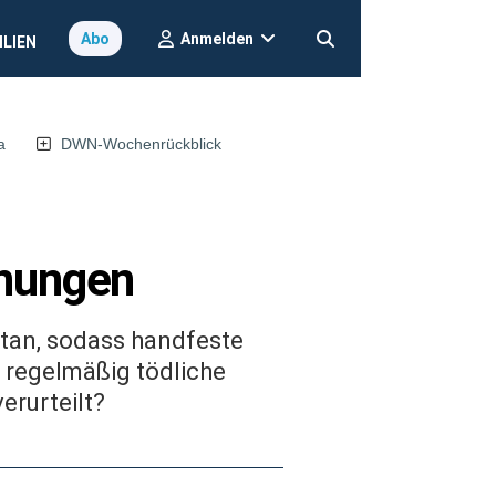
Anmelden
Abo
ILIEN
a
DWN-Wochenrückblick
nnungen
tan, sodass handfeste
h regelmäßig tödliche
erurteilt?