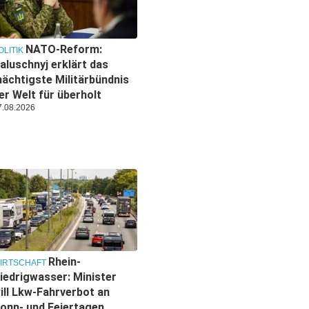
NATO-Reform:
OLITIK
aluschnyj erklärt das
ächtigste Militärbündnis
er Welt für überholt
7.08.2026
Rhein-
IRTSCHAFT
iedrigwasser: Minister
ill Lkw-Fahrverbot an
onn- und Feiertagen