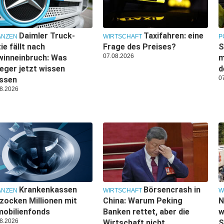
Daimler Truck-
Taxifahren: eine
ANZEN
WIRTSCHAFT
P
ie fällt nach
Frage des Preises?
S
07.08.2026
winneinbruch: Was
m
eger jetzt wissen
d
0
ssen
8.2026
Krankenkassen
Börsencrash in
ANZEN
WIRTSCHAFT
W
zocken Millionen mit
China: Warum Peking
N
obilienfonds
Banken rettet, aber die
w
8.2026
Wirtschaft nicht
S