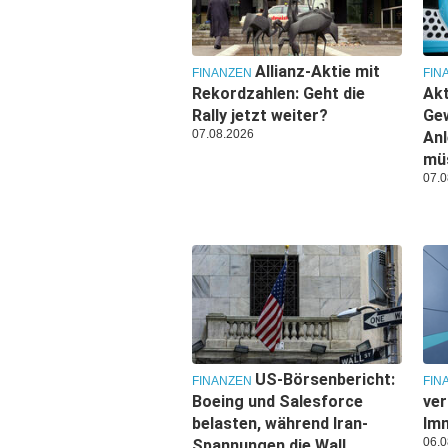
Allianz-Aktie mit
FINANZEN
FIN
Rekordzahlen: Geht die
Akt
Rally jetzt weiter?
Ge
07.08.2026
Anl
mü
07.0
US-Börsenbericht:
FINANZEN
FIN
Boeing und Salesforce
ver
belasten, während Iran-
Imm
06.0
Spannungen die Wall