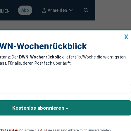
Anmelden
Abo
ILIEN
X
a
DWN-Wochenrückblick
WN-Wochenrückblick
stanz: Der
DWN-Wochenrückblick
liefert 1x/Woche die wichtigsten
t den
. Für alle, deren Postfach überläuft.
 Geschichte der
er wechselten. Doch einer
Kostenlos abonnieren »
tzt hat Finanzminister
chutzerklärung
sowie die
AGB
gelesen und erkläre mich einverstanden.