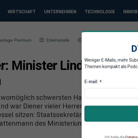
WIRTSCHAFT
UNTERNEHMEN
TECHNOLOGIE
IMMOB
anlage Premium
Edelmetalle
DWN-Magazin
Chin
D
Weniger E-Mails, mehr Sub
: Minister Lindner feuer
Themen kompakt als Podcast
n
E-mail:
*
r womöglich schwersten Haushaltskrise in der
d war Diener vieler Herren. Die Finanzminist
ssel sitzen: Staatssekretär Werner Gatzer. Je
hattenmann des Ministeriums gefeuert.
Ich habe die
Datens