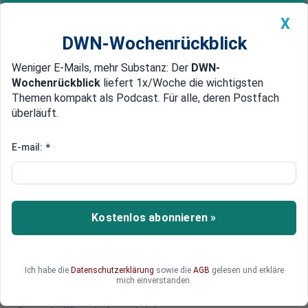
X
DWN-Wochenrückblick
Weniger E-Mails, mehr Substanz: Der
DWN-
Geldanlage Premium
Newsticker
MEIN DWN:
Wochenrückblick
liefert 1x/Woche die wichtigsten
Edelmetalle
DWN-Magazin
China
Themen kompakt als Podcast. Für alle, deren Postfach
überläuft.
DWN-Wochenrückblick
Auto Premium
EU verkündet Durchbruch in
E-mail:
*
Verhandlungen zu Asylreform
Seit Jahren ist die Begrenzung der irregulären
Migration das große Streitthema in Brüssel. Um
Kostenlos abonnieren »
eine Reform des Asylsystems wurde heftig
gerungen - nun steht ein Kompromiss.
Ich habe die
Datenschutzerklärung
sowie die
AGB
gelesen und erkläre
mich einverstanden.