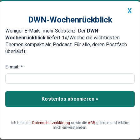
X
DWN-Wochenrückblick
Weniger E-Mails, mehr Substanz: Der
DWN-
Geldanlage Premium
Newsticker
MEIN DWN:
Wochenrückblick
liefert 1x/Woche die wichtigsten
Edelmetalle
DWN-Magazin
China
Themen kompakt als Podcast. Für alle, deren Postfach
überläuft.
DWN-Wochenrückblick
Auto Premium
Flixbus, Sixt & Co: Das sind die
E-mail:
*
Profiteure des Bahnstreiks
Die ständigen Bahnstreiks helfen der Mobilitäts-
Konkurrenz. Bahnkunden wenden sich
Kostenlos abonnieren »
gezwungenermaßen den Alternativen zu. Vor
allem Busanbieter und Autovermieter machen
jetzt tolle Geschäfte. Es profitieren aber auch
Ich habe die
Datenschutzerklärung
sowie die
AGB
gelesen und erkläre
Branchen, an die man nicht sofort denken würde.
mich einverstanden.