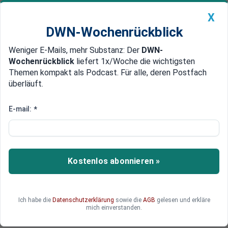
X
DWN-Wochenrückblick
Weniger E-Mails, mehr Substanz: Der
DWN-
Geldanlage Premium
Newsticker
MEIN DWN:
Wochenrückblick
liefert 1x/Woche die wichtigsten
Edelmetalle
DWN-Magazin
China
Themen kompakt als Podcast. Für alle, deren Postfach
überläuft.
DWN-Wochenrückblick
Auto Premium
ChatGPT-Firma OpenAI
E-mail:
*
kooperiert mit Roboter-
Entwickler
Kostenlos abonnieren »
Die Macher des Chatbots ChatGPT wollen ihre
Software mit Künstlicher Intelligenz in
humanoide Roboter bringen. Das befeuert auch
die Euphorie in der Chipbranche - Anleger von
Ich habe die
Datenschutzerklärung
sowie die
AGB
gelesen und erkläre
mich einverstanden.
Nvidia und Intel dürfte das freuen.