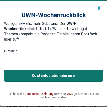
X
DWN-Wochenrückblick
Weniger E-Mails, mehr Substanz: Der
DWN-
Geldanlage Premium
Newsticker
MEIN DWN:
Wochenrückblick
liefert 1x/Woche die wichtigsten
Edelmetalle
DWN-Magazin
China
Themen kompakt als Podcast. Für alle, deren Postfach
überläuft.
DWN-Wochenrückblick
Auto Premium
Geringeres Klumpenrisiko:
E-mail:
*
Lohnen sich gleichgewichtete
ETFs?
Kostenlos abonnieren »
Aktien-Indizes sind typischerweise nach der
Marktkapitalisierung der enthaltenen Aktien
gewichtet, das kann problematisch sein.
Gleichgewichtete Indizes reduzieren das
Ich habe die
Datenschutzerklärung
sowie die
AGB
gelesen und erkläre
mich einverstanden.
Klumpenrisiko und rentierten zugleich in der
Vergangenheit besser als MSCI World, S&P 500