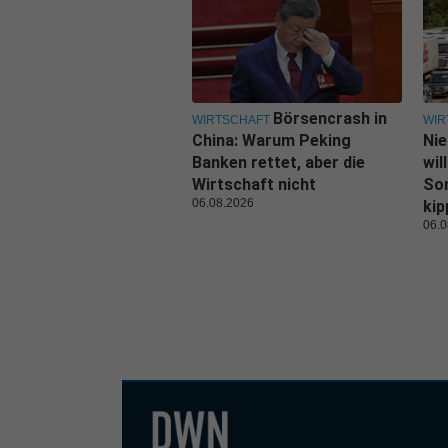
Börsencrash in
WIRTSCHAFT
WIR
China: Warum Peking
Nie
Banken rettet, aber die
wil
Wirtschaft nicht
Son
06.08.2026
kip
06.0