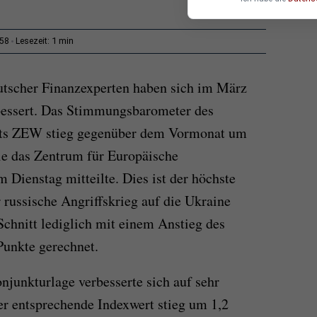
1 min
:58
Lesezeit:
tscher Finanzexperten haben sich im März
bessert. Das Stimmungsbarometer des
uts ZEW stieg gegenüber dem Vormonat um
ie das Zentrum für Europäische
Dienstag mitteilte. Dies ist der höchste
r russische Angriffskrieg auf die Ukraine
Schnitt lediglich mit einem Anstieg des
Punkte gerechnet.
njunkturlage verbesserte sich auf sehr
r entsprechende Indexwert stieg um 1,2