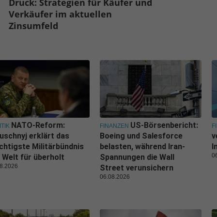
Druck: Strategien für Käufer und
Verkäufer im aktuellen
Zinsumfeld
NATO-Reform:
US-Börsenbericht:
ITIK
FINANZEN
F
uschnyj erklärt das
Boeing und Salesforce
v
htigste Militärbündnis
belasten, während Iran-
I
0
 Welt für überholt
Spannungen die Wall
8.2026
Street verunsichern
06.08.2026