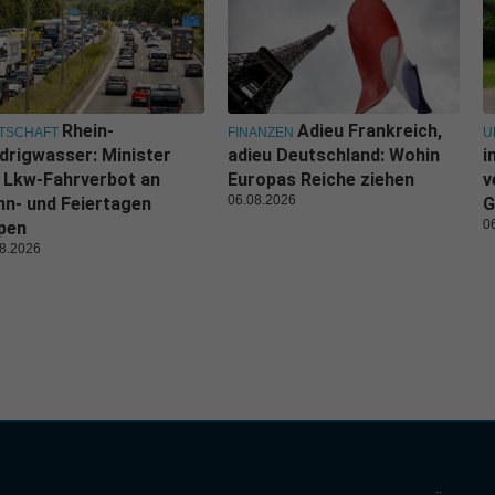
Rhein-
Adieu Frankreich,
TSCHAFT
FINANZEN
U
drigwasser: Minister
adieu Deutschland: Wohin
i
l Lkw-Fahrverbot an
Europas Reiche ziehen
v
06.08.2026
n- und Feiertagen
G
0
pen
8.2026