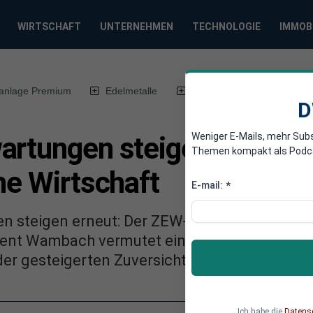
WIRTSCHAFT
UNTERNEHMEN
TECHNOLOGIE
IMMOB
anlage Premium
Edelmetalle
DWN-Magazin
Chin
D
Weniger E-Mails, mehr Sub
wartungen steigen: Hoff
Themen kompakt als Podcast
he Wirtschaft
E-mail:
*
n steigen erneut: Der ZEW-Index erreicht den
dent Wambach vermutet eine bevorstehende Z
der gesteigerten Zuversicht.
Ich habe die
Datens