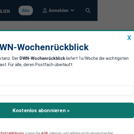
Anmelden
Abo
ILIEN
X
a
DWN-Wochenrückblick
WN-Wochenrückblick
stanz: Der
DWN-Wochenrückblick
liefert 1x/Woche die wichtigsten
nungsschimmer
. Für alle, deren Postfach überläuft.
 höchsten Wert seit
inssenkung der EZB als
Kostenlos abonnieren »
chutzerklärung
sowie die
AGB
gelesen und erkläre mich einverstanden.