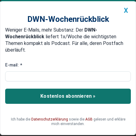
X
DWN-Wochenrückblick
Weniger E-Mails, mehr Substanz: Der
DWN-
Geldanlage Premium
Newsticker
MEIN DWN:
Wochenrückblick
liefert 1x/Woche die wichtigsten
Edelmetalle
DWN-Magazin
China
Themen kompakt als Podcast. Für alle, deren Postfach
überläuft.
DWN-Wochenrückblick
Auto Premium
Ifo-Institut: Fachkräftemangel
E-mail:
*
geht leicht zurück
Laut Experten vom ifo-Institut ist der
Fachkräftemangel in Deutschland zuletzt leicht
Kostenlos abonnieren »
gesunken. Der Dienstleistungssektor leidet
besonders. Der demografische Wandel
verschärft aktuell die Situation.
Ich habe die
Datenschutzerklärung
sowie die
AGB
gelesen und erkläre
mich einverstanden.