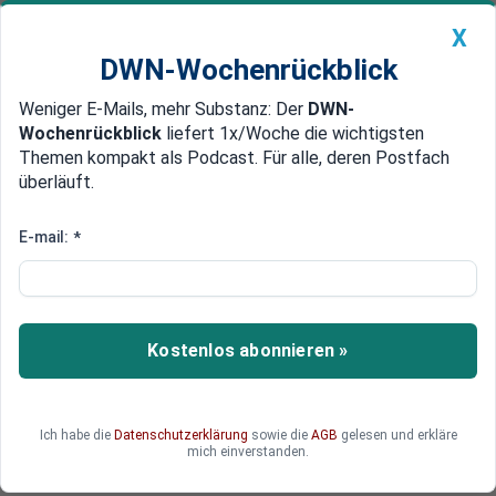
X
DWN-Wochenrückblick
Weniger E-Mails, mehr Substanz: Der
DWN-
Geldanlage Premium
Newsticker
MEIN DWN:
Wochenrückblick
liefert 1x/Woche die wichtigsten
Edelmetalle
DWN-Magazin
China
Themen kompakt als Podcast. Für alle, deren Postfach
überläuft.
DWN-Wochenrückblick
Auto Premium
EU setzt Sanktionen wegen Tod
E-mail:
*
von Nawalny in Kraft
EU setzt nach Nawalnys Tod Sanktionen: 33
Russen betroffen, Strafkolonien auf Liste. Ein
Kostenlos abonnieren »
Zeichen gegen Menschenrechtsverstöße.
Ich habe die
Datenschutzerklärung
sowie die
AGB
gelesen und erkläre
mich einverstanden.
Deutsche Wirtschaftsnachrichten