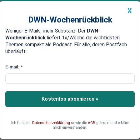
X
DWN-Wochenrückblick
Weniger E-Mails, mehr Substanz: Der
DWN-
Geldanlage Premium
Newsticker
MEIN DWN:
Wochenrückblick
liefert 1x/Woche die wichtigsten
Edelmetalle
DWN-Magazin
China
Themen kompakt als Podcast. Für alle, deren Postfach
überläuft.
DWN-Wochenrückblick
Auto Premium
E-mail:
*
KOMMENTAR
Angriff auf Israel: Warum die
Revolutionsgarde im Iran eine
Kostenlos abonnieren »
große Gefahr ist
Der massive Raketen- und Drohnenangriff aus
dem Iran auf Israel markiert einen Wendepunkt
Ich habe die
Datenschutzerklärung
sowie die
AGB
gelesen und erkläre
im langjährigen Konflikt der beiden Länder. Was
mich einverstanden.
können nun Deutschland und die EU tun?