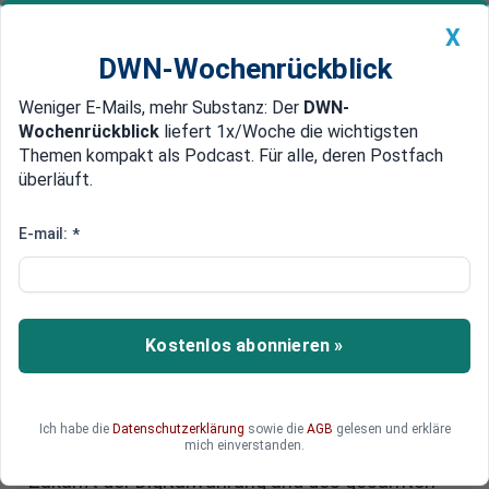
X
DWN-Wochenrückblick
Weniger E-Mails, mehr Substanz: Der
DWN-
Geldanlage Premium
Newsticker
MEIN DWN:
Wochenrückblick
liefert 1x/Woche die wichtigsten
Edelmetalle
DWN-Magazin
China
Themen kompakt als Podcast. Für alle, deren Postfach
überläuft.
DWN-Wochenrückblick
Auto Premium
Kurz vor dem nächsten "Halving":
E-mail:
*
Wie geht es mit dem Bitcoin
weiter?
Kostenlos abonnieren »
Der Bitcoin hat in diesem Jahr eine rasante Rally
hingelegt. Die bevorstehende Halbierung des
täglich neugeschöpften Bitcoin-Angebots treibt
die Spekulationen weiter an, wobei deutsche
Ich habe die
Datenschutzerklärung
sowie die
AGB
gelesen und erkläre
mich einverstanden.
Anleger eher zurückhaltend sind. Wie sieht die
Zukunft der Digitalwährung und des gesamten