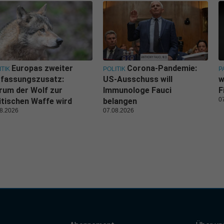
Europas zweiter
Corona-Pandemie:
ITIK
POLITIK
P
rfassungszusatz:
US-Ausschuss will
w
um der Wolf zur
Immunologe Fauci
F
0
itischen Waffe wird
belangen
8.2026
07.08.2026