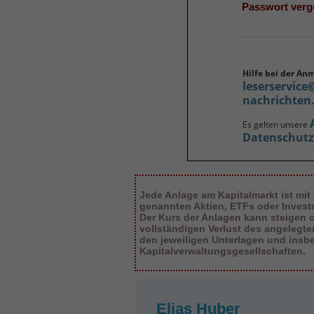
Passwort ver
Hilfe bei der An
leserservice
nachrichten
Es gelten unsere
Datenschut
Jede Anlage am Kapitalmarkt ist mit
genannten Aktien, ETFs oder Inves
Der Kurs der Anlagen kann steigen od
vollständigen Verlust des angelegt
den jeweiligen Unterlagen und insb
Kapitalverwaltungsgesellschaften.
Elias Huber