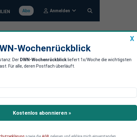
Anmelden
Abo
ILIEN
X
a
DWN-Wochenrückblick
WN-Wochenrückblick
stanz: Der
DWN-Wochenrückblick
liefert 1x/Woche die wichtigsten
 ist das
. Für alle, deren Postfach überläuft.
aar Milliönchen auf dem
 der Königsweg? Die
Kostenlos abonnieren »
tumsforscher dazu
chutzerklärung
sowie die
AGB
gelesen und erkläre mich einverstanden.