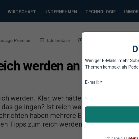
WIRTSCHAFT
UNTERNEHMEN
TECHNOLOGIE
IMMOB
anlage Premium
Edelmetalle
DWN-Magazin
Chin
D
Weniger E-Mails, mehr Sub
ich werden an der Börse -
Themen kompakt als Podcast
E-mail:
*
ch werden. Klar, wer hätte nicht gerne ein p
 das gelingen? Ist reich werden an der Börse
chrichten haben mehrere Experten und Reich
sten Tipps zum reich werden.
Ich habe die
Datens