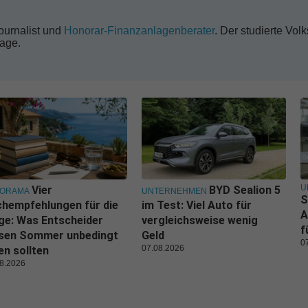
Journalist und
Honorar-Finanzanlagenberater
. Der studierte Volk
lage.
U
Vier
BYD Sealion 5
NORAMA
UNTERNEHMEN
S
hempfehlungen für die
im Test: Viel Auto für
A
ge: Was Entscheider
vergleichsweise wenig
f
esen Sommer unbedingt
Geld
0
07.08.2026
en sollten
8.2026