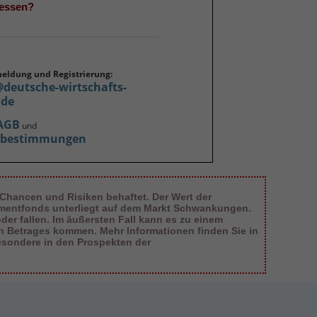
gessen?
meldung und Registrierung:
@deutsche-wirtschafts-
.de
AGB
und
zbestimmungen
 Chancen und Risiken behaftet. Der Wert der
tmentfonds unterliegt auf dem Markt Schwankungen.
er fallen. Im äußersten Fall kann es zu einem
en Betrages kommen. Mehr Informationen finden Sie in
esondere in den Prospekten der