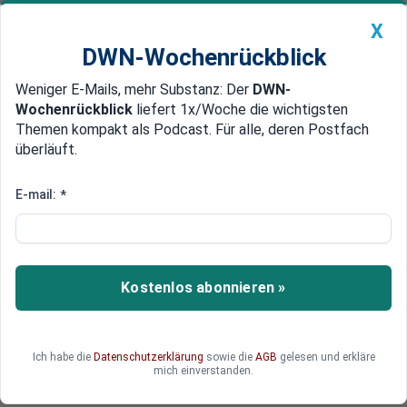
X
DWN-Wochenrückblick
Weniger E-Mails, mehr Substanz: Der
DWN-
Geldanlage Premium
Newsticker
MEIN DWN:
Wochenrückblick
liefert 1x/Woche die wichtigsten
Edelmetalle
DWN-Magazin
China
Themen kompakt als Podcast. Für alle, deren Postfach
überläuft.
DWN-Wochenrückblick
Auto Premium
Streikwelle auf Baustellen droht:
E-mail:
*
Gewerkschaft kündigt
Massenstreiks an
Kostenlos abonnieren »
Die Bauindustrie steht vor Massenstreiks:
Gewerkschaft kündigt flächendeckende
Arbeitsniederlegungen mit rund 930.000
Beschäftigten an.
Ich habe die
Datenschutzerklärung
sowie die
AGB
gelesen und erkläre
mich einverstanden.