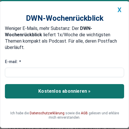
X
DWN-Wochenrückblick
Weniger E-Mails, mehr Substanz: Der
DWN-
Geldanlage Premium
Newsticker
MEIN DWN:
Wochenrückblick
liefert 1x/Woche die wichtigsten
Edelmetalle
DWN-Magazin
China
Themen kompakt als Podcast. Für alle, deren Postfach
überläuft.
DWN-Wochenrückblick
Auto Premium
Putin fördert intensivere
E-mail:
*
Geschäftspartnerschaften mit
China
Kostenlos abonnieren »
Putin hat während seines Staatsbesuchs in
China eine Stärkung der wirtschaftlichen
Kooperation betont und die Sanktionen des
Westens kritisiert. Er betonte die Bereitschaft
Ich habe die
Datenschutzerklärung
sowie die
AGB
gelesen und erkläre
mich einverstanden.
Russlands, China mit sauberer Energie zu
versorgen, und sprach von Potenzialen für eine