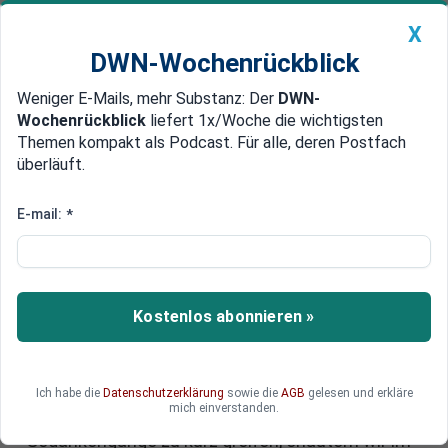
X
DWN-Wochenrückblick
Weniger E-Mails, mehr Substanz: Der
DWN-
Geldanlage Premium
Newsticker
MEIN DWN:
Wochenrückblick
liefert 1x/Woche die wichtigsten
Edelmetalle
DWN-Magazin
China
Themen kompakt als Podcast. Für alle, deren Postfach
überläuft.
DWN-Wochenrückblick
Auto Premium
Wasserstoff-Strategie: Sollte
E-mail:
*
Deutschland besser auf
Methanol setzen?
Kostenlos abonnieren »
Deutschland sollte bei seiner Wasserstoff-
Strategie auf Methanol statt Wasserstoffgas
setzen – meint der bekannte
Wissenschaftsjournalist Jean Pütz. Welche
Ich habe die
Datenschutzerklärung
sowie die
AGB
gelesen und erkläre
mich einverstanden.
Gründe er nennt und inwiefern seine
Gedankengänge zu kurz greifen, erläutern wir im