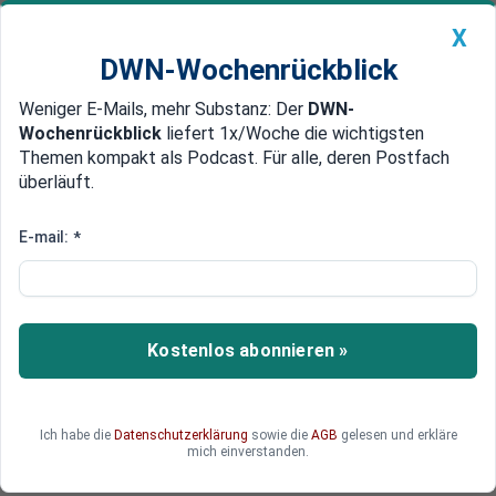
X
DWN-Wochenrückblick
Weniger E-Mails, mehr Substanz: Der
DWN-
Geldanlage Premium
Newsticker
MEIN DWN:
Wochenrückblick
liefert 1x/Woche die wichtigsten
Edelmetalle
DWN-Magazin
China
Themen kompakt als Podcast. Für alle, deren Postfach
überläuft.
DWN-Wochenrückblick
Auto Premium
Nach Strafzöllen auf E-Autos:
E-mail:
*
China ermittelt als
Gegenreaktion gegen EU-
Schweinefleisch
Kostenlos abonnieren »
Brüssel droht, chinesische E-Autos mit
Strafzöllen zu belegen. Peking warnt schon
Ich habe die
Datenschutzerklärung
sowie die
AGB
gelesen und erkläre
länger, nicht tatenlos zuzusehen. Nun reagiert
mich einverstanden.
das chinesische Handelsministerium.