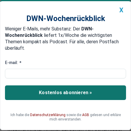
X
DWN-Wochenrückblick
Weniger E-Mails, mehr Substanz: Der
DWN-
Geldanlage Premium
Newsticker
MEIN DWN:
Wochenrückblick
liefert 1x/Woche die wichtigsten
Edelmetalle
DWN-Magazin
China
Themen kompakt als Podcast. Für alle, deren Postfach
überläuft.
DWN-Wochenrückblick
Auto Premium
Familienkonzern Trump: Wie der
E-mail:
*
Präsidenten-Clan Milliarden
scheffelt
Kostenlos abonnieren »
Die Trump-Familie vermischt Politik und Profit
wie nie: Während Donald Trump das Weiße Haus
beherrscht, expandieren seine Söhne mit
Milliarden-Geschäften, vom goldenen
Ich habe die
Datenschutzerklärung
sowie die
AGB
gelesen und erkläre
mich einverstanden.
Smartphone bis zum hauseigenen
Mobilfunknetz. Kritiker sprechen von schamloser