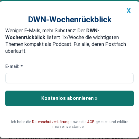
X
DWN-Wochenrückblick
Weniger E-Mails, mehr Substanz: Der
DWN-
Geldanlage Premium
Newsticker
MEIN DWN:
Wochenrückblick
liefert 1x/Woche die wichtigsten
Edelmetalle
DWN-Magazin
China
Themen kompakt als Podcast. Für alle, deren Postfach
überläuft.
DWN-Wochenrückblick
Auto Premium
Der Trump-Clan: Von Kai bis
E-mail:
*
Kimberly - wer im Trump-
Universum welche Rolle spielt
Kostenlos abonnieren »
Donald Trump steht kurz vor seiner Rückkehr ins
Weiße Haus, doch anders als in seiner ersten
Amtszeit wird es keine offiziellen Beraterrollen
für seine Familienmitglieder geben. Hinter den
Ich habe die
Datenschutzerklärung
sowie die
AGB
gelesen und erkläre
mich einverstanden.
Kulissen bleibt der Trump-Clan jedoch
einflussreich. Wer übernimmt welche Aufgaben,