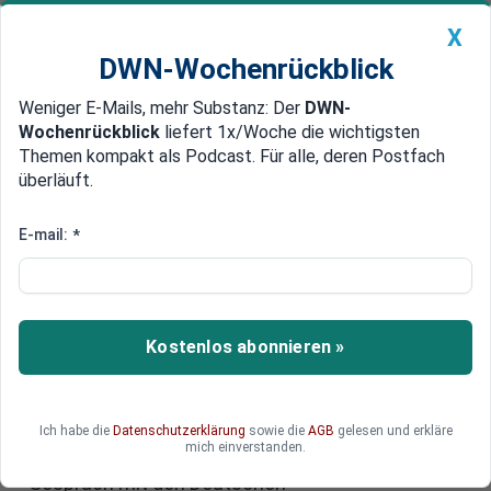
X
DWN-Wochenrückblick
Weniger E-Mails, mehr Substanz: Der
DWN-
Geldanlage Premium
Newsticker
MEIN DWN:
Wochenrückblick
liefert 1x/Woche die wichtigsten
Edelmetalle
DWN-Magazin
China
Themen kompakt als Podcast. Für alle, deren Postfach
überläuft.
DWN-Wochenrückblick
Auto Premium
Werkbank Asien: „Traditionelle
E-mail:
*
Sklaven wurden besser
behandelt“
Kostenlos abonnieren »
Industrieproduktion, vor allem im
Elektronikbereich, findet immer mehr in Asien
statt. Allerdings zu teilweise
menschenunwürdigen Bedingungen – kritisiert
Ich habe die
Datenschutzerklärung
sowie die
AGB
gelesen und erkläre
mich einverstanden.
Dr. Werner Rügemer, Publizist und Buchautor, im
Gespräch mit den Deutschen