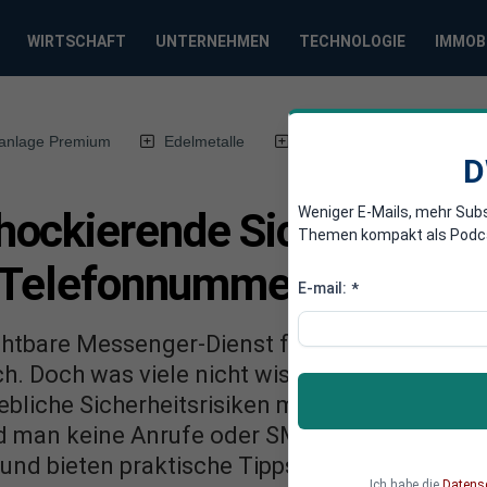
WIRTSCHAFT
UNTERNEHMEN
TECHNOLOGIE
IMMOB
anlage Premium
Edelmetalle
DWN-Magazin
Chin
D
Weniger E-Mails, mehr Sub
ockierende Sicherheitslü
Themen kompakt als Podcast
n Telefonnummern!
E-mail:
*
chtbare Messenger-Dienst für Millionen von 
ch. Doch was viele nicht wissen: Das Behalten 
liche Sicherheitsrisiken mit sich bringen. B
nd man keine Anrufe oder SMS mehr empfangen
 und bieten praktische Tipps, wie man seine 
Ich habe die
Datens