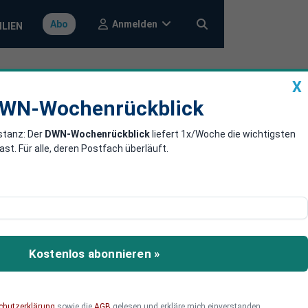
Anmelden
Abo
ILIEN
X
a
DWN-Wochenrückblick
WN-Wochenrückblick
stanz: Der
DWN-Wochenrückblick
liefert 1x/Woche die wichtigsten
cken bei nicht
. Für alle, deren Postfach überläuft.
Nutzern weltweit – sowohl
einer alten
Kostenlos abonnieren »
esonders dann, wenn die
 kann. In diesem Artikel
Daten und Privatsphäre
chutzerklärung
sowie die
AGB
gelesen und erkläre mich einverstanden.