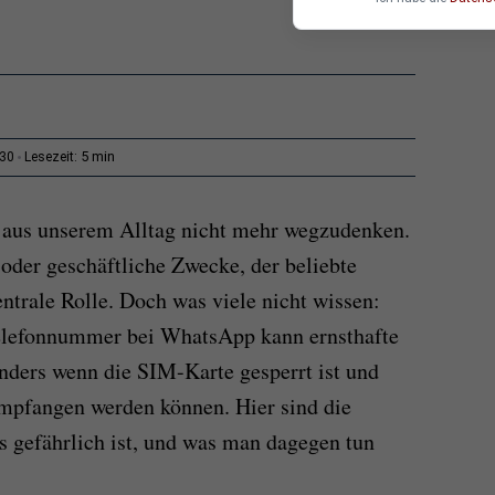
5 min
:30
Lesezeit:
 aus unserem Alltag nicht mehr wegzudenken.
der geschäftliche Zwecke, der beliebte
ntrale Rolle. Doch was viele nicht wissen:
Telefonnummer bei WhatsApp kann ernsthafte
onders wenn die SIM-Karte gesperrt ist und
mpfangen werden können. Hier sind die
 gefährlich ist, und was man dagegen tun