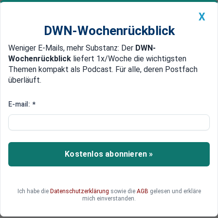
X
DWN-Wochenrückblick
Weniger E-Mails, mehr Substanz: Der
DWN-
Geldanlage Premium
Newsticker
MEIN DWN:
Wochenrückblick
liefert 1x/Woche die wichtigsten
Edelmetalle
DWN-Magazin
China
Themen kompakt als Podcast. Für alle, deren Postfach
überläuft.
DWN-Wochenrückblick
Auto Premium
Britische Parlamentswahl:
E-mail:
*
Premier Sunak droht heftige
Pleite
Kostenlos abonnieren »
Das Vereinigte Königreich wählt ein neues
Parlament. Premierminister Rishi Sunak und
seiner Konservativen Partei droht eine
historische Niederlage.
Ich habe die
Datenschutzerklärung
sowie die
AGB
gelesen und erkläre
mich einverstanden.