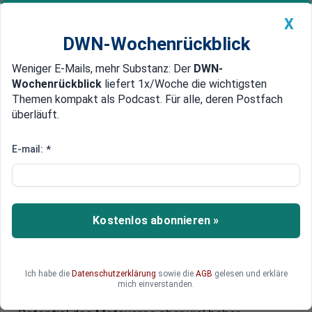
X
DWN-Wochenrückblick
Weniger E-Mails, mehr Substanz: Der
DWN-
Geldanlage Premium
Newsticker
MEIN DWN:
Wochenrückblick
liefert 1x/Woche die wichtigsten
Edelmetalle
DWN-Magazin
China
Themen kompakt als Podcast. Für alle, deren Postfach
überläuft.
DWN-Wochenrückblick
Auto Premium
Digitalverband: Deutsche
E-mail:
*
Wirtschaft unterschätzt das
Potential der Metaverse-
Technologie
Kostenlos abonnieren »
Der Rummel um das Metaverse aus dem Jahr
2022 ist längst abgeklungen. Die Deutsche
Ich habe die
Datenschutzerklärung
sowie die
AGB
gelesen und erkläre
Wirtschaft ist bei diesem Thema zurückhaltend.
mich einverstanden.
Dem Digitalverband Bitkom zufolge sollte das