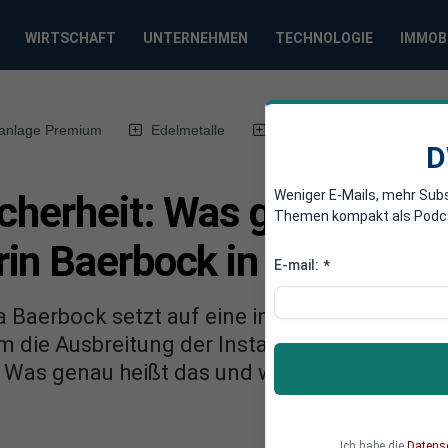
WIRTSCHAFT
UNTERNEHMEN
TECHNOLOGIE
IMMOB
anlage Premium
Edelmetalle
DWN-Magazin
Chin
D
Weniger E-Mails, mehr Sub
cherheit: Was genau plan
Themen kompakt als Podcast
in Baerbock in Westafrik
E-mail:
*
 Baerbock setzt auf eine intensivierte Zusa
m die Ausbreitung der Instabilität aus dem Sa
. Was genau heißt das und was plant Deutschl
Ich habe die
Datens