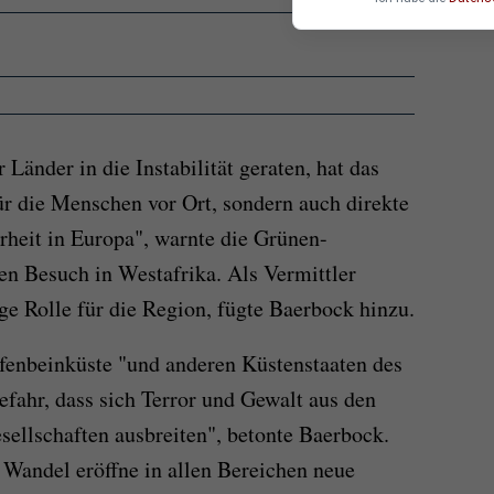
änder in die Instabilität geraten, hat das
ür die Menschen vor Ort, sondern auch direkte
heit in Europa", warnte die Grünen-
gen Besuch in Westafrika. Als Vermittler
e Rolle für die Region, fügte Baerbock hinzu.
fenbeinküste "und anderen Küstenstaaten des
efahr, dass sich Terror und Gewalt aus den
sellschaften ausbreiten", betonte Baerbock.
 Wandel eröffne in allen Bereichen neue