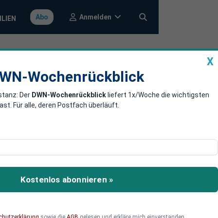
Anmelden
Abo
ILIEN
X
a
DWN-Wochenrückblick
WN-Wochenrückblick
stanz: Der
DWN-Wochenrückblick
liefert 1x/Woche die wichtigsten
t
. Für alle, deren Postfach überläuft.
a?
mmenarbeit mit Senegal
hel in den Rest von
Kostenlos abonnieren »
and in Westafrika
chutzerklärung
sowie die
AGB
gelesen und erkläre mich einverstanden.