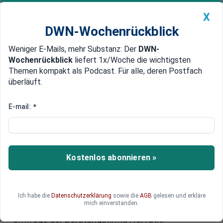
X
DWN-Wochenrückblick
Weniger E-Mails, mehr Substanz: Der
DWN-
Geldanlage Premium
Newsticker
MEIN DWN:
Wochenrückblick
liefert 1x/Woche die wichtigsten
Edelmetalle
DWN-Magazin
China
Themen kompakt als Podcast. Für alle, deren Postfach
überläuft.
DWN-Wochenrückblick
Auto Premium
Automobil-Industrie: Mehr als
E-mail:
*
jede zweite Firma plant
Stellenabbau
Kostenlos abonnieren »
Der Umbruch in der deutschen Automobil-
Industrie ist in vollem Gange. Jetzt geht es
allmählich an den Jobabbau in den deutschen
Werkshallen. Jedes zweite Unternehmen erwägt,
Ich habe die
Datenschutzerklärung
sowie die
AGB
gelesen und erkläre
mich einverstanden.
Stellen abzubauen. Das ist das Ergebnis einer
Umfrage der Beratungsfirma Horvath.