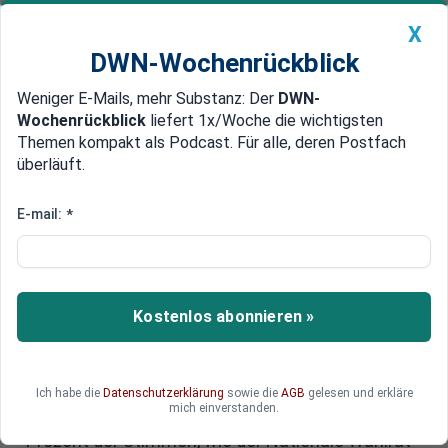
X
DWN-Wochenrückblick
Weniger E-Mails, mehr Substanz: Der
DWN-
Geldanlage Premium
Newsticker
MEIN DWN:
Wochenrückblick
liefert 1x/Woche die wichtigsten
Edelmetalle
DWN-Magazin
China
Themen kompakt als Podcast. Für alle, deren Postfach
überläuft.
DWN-Wochenrückblick
Auto Premium
Venezuela: Maduro erklärt sich
E-mail:
*
zum Wahlsieger - Opposition
beansprucht Sieg ebenfalls
Kostenlos abonnieren »
Venezuelas autoritärer Präsident Nicolás Maduro
ist bei der Präsidentenwahl in dem
südamerikanischen Krisenstaat nach offiziellen
Angaben erneut gewählt worden. Der
Ich habe die
Datenschutzerklärung
sowie die
AGB
gelesen und erkläre
mich einverstanden.
Amtsinhaber erzielte bei der Abstimmung 51,2
Prozent der Stimmen, wie der Nationale Wahlrat