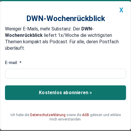
X
DWN-Wochenrückblick
Weniger E-Mails, mehr Substanz: Der
DWN-
Geldanlage Premium
Newsticker
MEIN DWN:
Wochenrückblick
liefert 1x/Woche die wichtigsten
Edelmetalle
DWN-Magazin
China
Themen kompakt als Podcast. Für alle, deren Postfach
überläuft.
DWN-Wochenrückblick
Auto Premium
Erdgas: Hohe Preise trotz voller
E-mail:
*
Speicher
Europa bereitet sich in Sachen
Energieversorgung auf den Winter vor. Die
Kostenlos abonnieren »
Gasspeicher sind voll und die Nachfrage sinkt.
Dennoch liegen die Erdgaspreise auf einem
Neunmonatshoch.
Ich habe die
Datenschutzerklärung
sowie die
AGB
gelesen und erkläre
mich einverstanden.