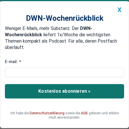
X
DWN-Wochenrückblick
Weniger E-Mails, mehr Substanz: Der
DWN-
Geldanlage Premium
Newsticker
MEIN DWN:
Wochenrückblick
liefert 1x/Woche die wichtigsten
Edelmetalle
DWN-Magazin
China
Themen kompakt als Podcast. Für alle, deren Postfach
überläuft.
DWN-Wochenrückblick
Auto Premium
Aktuelle Umfrage zur
E-mail:
*
Brandenburg-Wahl: SPD holt auf,
AfD bleibt vorn
Kostenlos abonnieren »
Eine neue Umfrage zur Brandenburger
Landtagswahl am 22. September zeigt einen
spannenden Wettkampf zwischen zwei Parteien.
Das Rennen verspricht, eng zu werden.
Ich habe die
Datenschutzerklärung
sowie die
AGB
gelesen und erkläre
mich einverstanden.