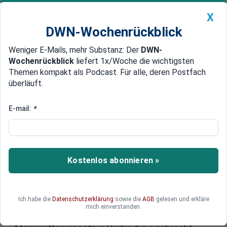
X
DWN-Wochenrückblick
Weniger E-Mails, mehr Substanz: Der
DWN-
Geldanlage Premium
Newsticker
MEIN DWN:
Wochenrückblick
liefert 1x/Woche die wichtigsten
Edelmetalle
DWN-Magazin
China
Themen kompakt als Podcast. Für alle, deren Postfach
überläuft.
DWN-Wochenrückblick
Auto Premium
Kreml dämpft
E-mail:
*
Atomwaffenängste: Keine
Verbindung zwischen Ukraine-
Krieg und nuklearem Einsatz
Kostenlos abonnieren »
Kreml dämpft Atomwaffen-Befürchtungen: Nach
angespannten Diskussionen zur russischen
Ich habe die
Datenschutzerklärung
sowie die
AGB
gelesen und erkläre
Nukleardoktrin erklärte Peskow, dass der
mich einverstanden.
Ukraine-Krieg nicht ständig mit einem