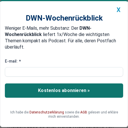
X
DWN-Wochenrückblick
Weniger E-Mails, mehr Substanz: Der
DWN-
Geldanlage Premium
Newsticker
MEIN DWN:
Wochenrückblick
liefert 1x/Woche die wichtigsten
Edelmetalle
DWN-Magazin
China
Themen kompakt als Podcast. Für alle, deren Postfach
überläuft.
DWN-Wochenrückblick
Auto Premium
Krankenkassen: Wenig
E-mail:
*
Widerspruch gegen E-
Patientenakte
Kostenlos abonnieren »
Die Auguren hatten Recht: Die Deutschen haben
scheinbar nicht gegen die elektronische
Patientenakte auszusetzen. Die deutschen
Versicherer AOK, Techniker, Barmer und DAK mit
Ich habe die
Datenschutzerklärung
sowie die
AGB
gelesen und erkläre
mich einverstanden.
insgesamt mehr als 50 Millionen Versicherten
melden, dass es eher wenig Widersprüche von