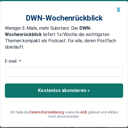
X
DWN-Wochenrückblick
Weniger E-Mails, mehr Substanz: Der
DWN-
Geldanlage Premium
Newsticker
MEIN DWN:
Wochenrückblick
liefert 1x/Woche die wichtigsten
Edelmetalle
DWN-Magazin
China
Themen kompakt als Podcast. Für alle, deren Postfach
überläuft.
DWN-Wochenrückblick
Auto Premium
Israels UNRWA-Verbot:
E-mail:
*
Befürchtete Konsequenzen für
die Region
Kostenlos abonnieren »
Nach einem Parlamentsbeschluss in Israel wird
das UN-Palästinenserhilfswerk UNRWA seine
Aktivitäten auf israelischem Boden innerhalb von
drei Monaten einstellen müssen. Die Knesset
Ich habe die
Datenschutzerklärung
sowie die
AGB
gelesen und erkläre
mich einverstanden.
verabschiedete zwei Gesetze mit deutlicher
Mehrheit, die international auf Kritik stoßen.