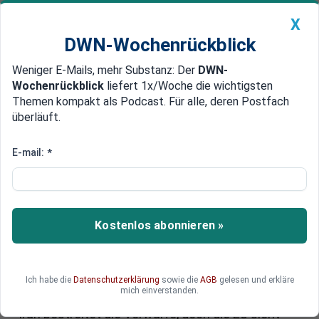
X
DWN-Wochenrückblick
Weniger E-Mails, mehr Substanz: Der
DWN-
Geldanlage Premium
Newsticker
MEIN DWN:
Wochenrückblick
liefert 1x/Woche die wichtigsten
Edelmetalle
DWN-Magazin
China
Themen kompakt als Podcast. Für alle, deren Postfach
überläuft.
DWN-Wochenrückblick
Auto Premium
EU verhängt neue Sanktionen
E-mail:
*
gegen Iran: Waffenlieferungen an
Russland im Visier
Kostenlos abonnieren »
Die EU hat neue Sanktionen gegen den Iran
beschlossen, um die Lieferung ballistischer
Raketen an Russland zu stoppen. Diese
Maßnahmen zielen auf Unternehmen und
Ich habe die
Datenschutzerklärung
sowie die
AGB
gelesen und erkläre
mich einverstanden.
Personen ab, die an der Produktion beteiligt sind.
Iran bestreitet die Vorwürfe, doch die EU sieht