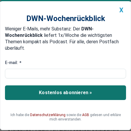
X
DWN-Wochenrückblick
Weniger E-Mails, mehr Substanz: Der
DWN-
Geldanlage Premium
Newsticker
MEIN DWN:
Wochenrückblick
liefert 1x/Woche die wichtigsten
Edelmetalle
DWN-Magazin
China
Themen kompakt als Podcast. Für alle, deren Postfach
überläuft.
DWN-Wochenrückblick
Auto Premium
Batterie-Recycling: Ein
E-mail:
*
aufkommender Markt in der
Energiewende
Kostenlos abonnieren »
Mit der zunehmenden Zahl an Elektroautos stellt
sich eine dringende Frage: Was passiert mit den
alten Batterien dieser Fahrzeuge? Diese Frage
betrifft jedoch nicht nur die Automobilbranche,
Ich habe die
Datenschutzerklärung
sowie die
AGB
gelesen und erkläre
mich einverstanden.
sondern auch andere Sektoren. Durch die
steigende Anzahl von Elektroautos, Solarpanels