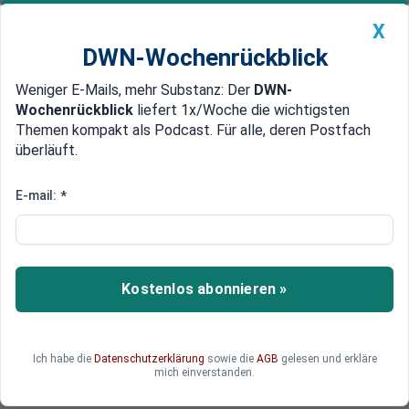
X
DWN-Wochenrückblick
Weniger E-Mails, mehr Substanz: Der
DWN-
Geldanlage Premium
Newsticker
MEIN DWN:
Wochenrückblick
liefert 1x/Woche die wichtigsten
Edelmetalle
DWN-Magazin
China
Themen kompakt als Podcast. Für alle, deren Postfach
überläuft.
DWN-Wochenrückblick
Auto Premium
Batteriemetalle: Preisrutsch
E-mail:
*
suggeriert Sicherheit – das
könnte ein Trugschluss sein
Kostenlos abonnieren »
Mit dem rasanten Preisverfall einiger für die
Batterieherstellung wichtiger Metalle sanken
auch die Befürchtungen hinsichtlich ihrer
Verfügbarkeit. Doch trotz fallender Preise bleibt
Ich habe die
Datenschutzerklärung
sowie die
AGB
gelesen und erkläre
mich einverstanden.
die Versorgungssicherheit ungewiss.